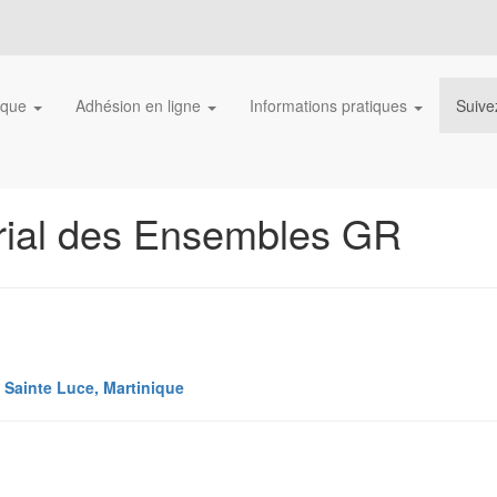
ique
Adhésion en ligne
Informations pratiques
Suive
rial des Ensembles GR
, Sainte Luce, Martinique