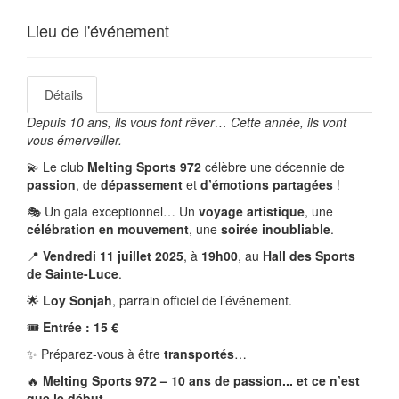
Lieu de l'événement
Détails
Depuis 10 ans, ils vous font rêver… Cette année, ils vont
vous émerveiller.
💫 Le club
Melting Sports 972
célèbre une décennie de
passion
, de
dépassement
et
d’émotions partagées
!
🎭 Un gala exceptionnel… Un
voyage artistique
, une
célébration en mouvement
, une
soirée inoubliable
.
📍
Vendredi 11 juillet 2025
, à
19h00
, au
Hall des Sports
de Sainte-Luce
.
🌟
Loy Sonjah
, parrain officiel de l’événement.
🎟️
Entrée : 15 €
✨ Préparez-vous à être
transportés
…
🔥
Melting Sports 972 – 10 ans de passion... et ce n’est
que le début.